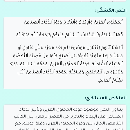
النص المُشَكَّل:
ٱل
م
ح
ت
و
ى ٱل
ع
ر
ب
ي
و
ٱل
إ
ب
د
اع
و
ٱل
ت
ح
ر
ير
و
د
و
ر
ٱلذ
ك
اء ٱلص
ن
اع
ي
.
أ
ي
ه
ا ٱلس
اد
ة
و
ٱلس
ي
د
ات
، ٱلس
ل
ام
ع
ل
ي
ك
م
و
ر
ح
م
ة
ٱلل
ه
و
ب
ر
ك
ات
ه
.
أ
ن
ا ه
ن
ا ٱل
ي
و
م
ل
ن
ت
ن
او
ل
م
و
ض
وع
ا ل
م
ي
ع
د
م
ج
ر
د
ش
أ
ن
ث
ق
اف
ي
أ
و
م
س
أ
ل
ة
إ
ع
ل
ام
ي
ة
أ
و
ل
غ
و
ي
ة
، ب
ل
أ
ص
ب
ح
ج
ز
ء
ا م
ن
ق
ض
ي
ة
ٱلن
ه
ض
ة
ٱل
ع
ر
ب
ي
ة
ٱلش
ام
ل
ة
: ج
و
د
ة
ٱل
م
ح
ت
و
ى ٱل
ع
ر
ب
ي
، ع
م
ق
ه
، أ
س
ال
يب
ه
، د
و
ر
ه
،
و
ت
أ
ث
ير
ه
ف
ي ٱل
م
ج
ت
م
ع
، و
ع
ل
اق
ت
ه
ب
م
و
ج
ة
ٱلذ
ك
اء
ٱلص
ن
اع
ي
ٱل
ت
ي
ت
ج
ت
اح
ٱل
ع
ال
م
.
م
ا س
ن
ن
اق
ش
ه
ٱل
ي
و
م
ل
ي
س
م
ج
ر
د
ك
ت
اب
ات
ت
ن
ش
ر
أ
و
م
ق
ال
ات
ت
ك
ت
ب
،
الملخص المستخرج:
ب
ل
ه
و
م
ع
ر
ك
ة
و
ع
ي
، م
ع
ر
ك
ة
ت
ح
د
د
م
اذ
ا س
ي
ق
ر
أ
أ
ب
ن
اؤ
ن
ا، و
ك
ي
ف
س
ي
ف
ك
ر
ون
، و
م
ا إ
ذ
ا س
ي
ك
ون
ل
ل
ع
ر
ب
ي
ة
م
ك
ان
ف
ي ع
ص
ر
ي
ت
ش
ك
ل
ب
س
ر
ع
ة
م
ذه
ل
ة
.