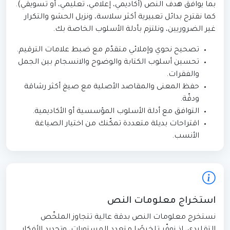
بما يوافق هدف النص (أكاديمي، إعلامي، تعليمي، أو تسويقي).
كما نقترح بدائل تعبيرية أكثر سلاسة، ونزيل الحشو والتكرار
غير الضروريين، ونلتزم بأدلة الأسلوب الخاصة بك.
تصحيح نحوي وإملائي متقدّم مع ضبط علامات الترقيم.
تحسين أسلوب الكتابة والوضوح والانسجام بين الجمل
والفقرات.
حفظ المعنى والمقاصد الأصلية مع صيغ أكثر رشاقة
ودقّة.
التوافق مع أدلة الأسلوب المؤسسية أو الأكاديمية.
اقتراحات بديلة متعددة تمكّنك من اختيار الصياغة
الأنسب.
استخراج معلومات النص
نستخرج معلومات النص بدقة عالية تتجاوز الملخّص
التقليدي، إذ نوفّر تلخيصًا متعدد المستويات، وتحديد الأفكار