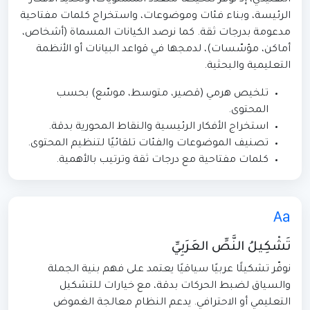
الرئيسة، وبناء فئات وموضوعات، واستخراج كلمات مفتاحية
مدعومة بدرجات ثقة. كما نرصد الكيانات المسماة (أشخاص،
أماكن، مؤسّسات)، لدمجها في قواعد البيانات أو الأنظمة
التعليمية والبحثية.
تلخيص هرمي (قصير، متوسط، موسّع) بحسب
المحتوى.
استخراج الأفكار الرئيسية والنقاط المحورية بدقة.
تصنيف الموضوعات والفئات تلقائيًا لتنظيم المحتوى.
كلمات مفتاحية مع درجات ثقة وترتيب بالأهمية.
تَشْكِيلُ النَّصِّ العَرَبِيِّ
نوفّر تشكيلًا عربيًا سياقيًا يعتمد على فهم بنية الجملة
والسياق لضبط الحركات بدقة، مع خيارات للتشكيل
التعليمي أو الاحترافي. يدعم النظام معالجة الغموض