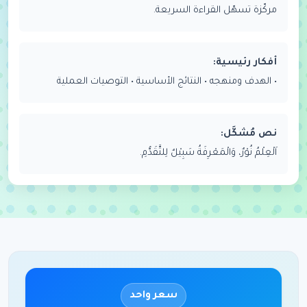
مركّزة تسهّل القراءة السريعة.
أفكار رئيسية:
• الهدف ومنهجه • النتائج الأساسية • التوصيات العملية
نص مُشكَّل:
اَلْعِلْمُ نُوْرٌ، وَالْمَعْرِفَةُ سَبِيْلٌ لِلتَّقَدُّمِ.
سعر واحد