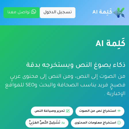
كَلِمة AI
تسجيل الدخول
تواصل معنا
كَلِمة AI
ذكاء يصوغ النص ويستخرجه بدقة
من الصوت إلى النص، ومن النص إلى محتوى عربيٍ
فصيحٍ فريد يناسب الصحافة والبحث وSEO للمواقع
الإخبارية .
استخراج نص من الصوت
تحرير وصياغة النص
استخراج معلومات المحتوى
تَشْكِيلُ النَّصِّ العَرَبِيِّ